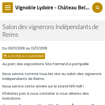
Vignoble Lydoire - Château Bellevue
Langues
Salon des vignerons Indépendants de
Accueil
Reims
Notre Histoire et Philosophie
Du 09/11/2018
au 12/11/2018
De la terre aux raisins
AJOUTER AU CALENDRIER
Nos vins
Au parc des expositions Site Farman/La pompelle
Notre actualité
Nous serons comme tous les ans au salon des vignerons
Contact
indépendants de Reims.
Nous serons cette année sur le stand N19 Hall 1.
Cématable - La table du Château Bellevue
N'hésitez pas à nous contater si vous désirez des
invitations.