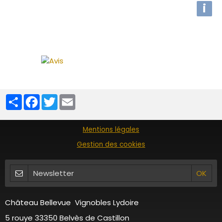
i
Partager
Facebook
Twitter
Email
Mentions légales
Gestion des cookies
Château Bellevue Vignobles Lydoire
5 rouye 33350 Belvès de Castillon