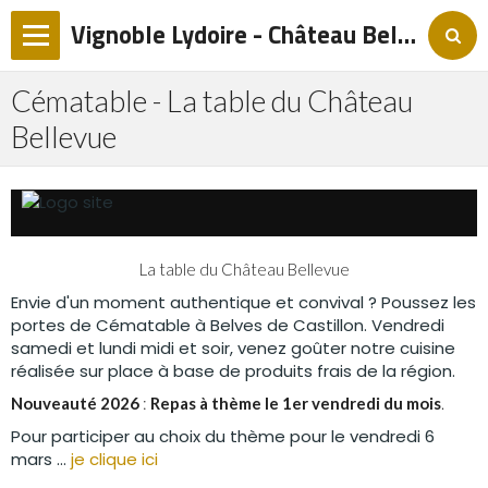
Vignoble Lydoire - Château Bellevue
Langues
Cématable - La table du Château
Bellevue
Accueil
Notre Histoire et Philosophie
De la terre aux raisins
La table du Château Bellevue
Nos vins
Envie d'un moment authentique et convival ? Poussez les
Notre actualité
portes de Cématable à Belves de Castillon. Vendredi
samedi et lundi midi et soir, venez goûter notre cuisine
Contact
réalisée sur place à base de produits frais de la région.
Nouveauté 2026
:
Repas à thème le 1er vendredi du mois
.
Cématable - La table du Château Bellevue
Pour participer au choix du thème pour le vendredi 6
mars ...
je clique ici